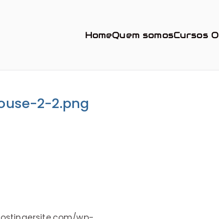
Home
Quem somos
Cursos 
ouse-2-2.png
ostingersite.com/wp-