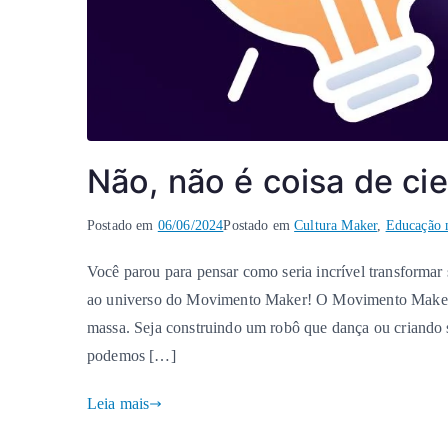
Não, não é coisa de cie
P
Postado em
M
S
06/06/2024
Postado em
Cultura Maker
,
Educação 
o
a
e
Você parou para pensar como seria incrível transformar
r
r
m
ao universo do Movimento Maker! O Movimento Maker n
A
c
c
d
a
o
massa. Seja construindo um robô que dança ou criando s
m
d
m
podemos […]
i
o
e
n
a
n
Leia mais
u
t